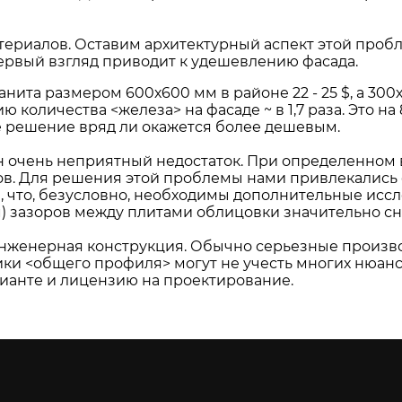
териалов. Оставим архитектурный аспект этой проб
 первый взгляд приводит к удешевлению фасада.
ита размером 600х600 мм в районе 22 - 25 $, а 300х3
 количества <железа> на фасаде ~ в 1,7 раза. Это н
кое решение вряд ли окажется более дешевым.
чень неприятный недостаток. При определенном вет
ов. Для решения этой проблемы нами привлекались
, что, безусловно, необходимы дополнительные иссл
) зазоров между плитами облицовки значительно сн
нженерная конструкция. Обычно серьезные произво
щики <общего профиля> могут не учесть многих нюан
рианте и лицензию на проектирование.