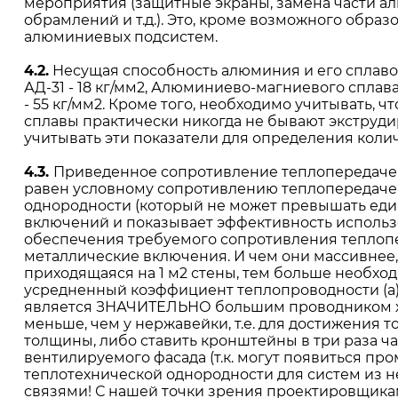
мероприятия (защитные экраны, замена части а
обрамлений и т.д.). Это, кроме возможного обра
алюминиевых подсистем.
4.2.
Несущая способность алюминия и его сплавов 
АД-31 - 18 кг/мм2, Алюминиево-магниевого сплава
- 55 кг/мм2. Кроме того, необходимо учитывать,
сплавы практически никогда не бывают экструди
учитывать эти показатели для определения коли
4.3.
Приведенное сопротивление теплопередаче ст
равен условному сопротивлению теплопередаче 
однородности (который не может превышать ед
включений и показывает эффективность использ
обеспечения требуемого сопротивления теплопе
металлические включения. И чем они массивнее
приходящаяся на 1 м2 стены, тем больше необхо
усредненный коэффициент теплопроводности (a) нер
является ЗНАЧИТЕЛЬНО большим проводником холо
меньше, чем у нержавейки, т.е. для достижения
толщины, либо ставить кронштейны в три раза ча
вентилируемого фасада (т.к. могут появиться пр
теплотехнической однородности для систем из не
связями! С нашей точки зрения проектировщик