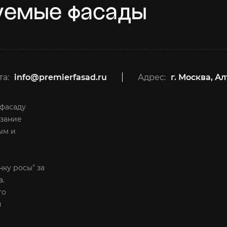
уемые фасады
та:
info@premierfasad.ru
Адрес:
г. Москва, А
 фасаду
рзание
ым и
ку росы" за
а.
то
и