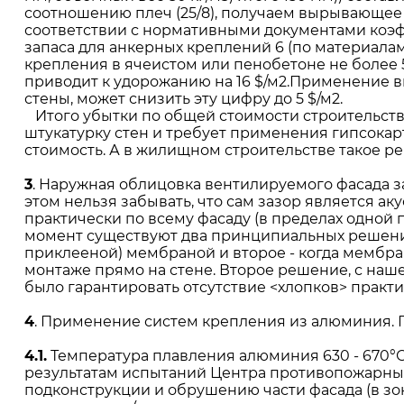
соотношению плеч (25/8), получаем вырывающее уси
соответствии с нормативными документами коэфф
запаса для анкерных креплений 6 (по материалам 
крепления в ячеистом или пенобетоне не более 50
приводит к удорожанию на 16 $/м2.Применение 
стены, может снизить эту цифру до 5 $/м2.
Итого убытки по общей стоимости строительства 
штукатурку стен и требует применения гипсокар
стоимость. А в жилищном строительстве такое 
3
. Наружная облицовка вентилируемого фасада за
этом нельзя забывать, что сам зазор является а
практически по всему фасаду (в пределах одной 
момент существуют два принципиальных решения
приклееной) мембраной и второе - когда мембр
монтаже прямо на стене. Второе решение, с наше
было гарантировать отсутствие <хлопков> практ
4
. Применение систем крепления из алюминия. 
4.1.
Температура плавления алюминия 630 - 670°С 
результатам испытаний Центра противопожарных 
подконструкции и обрушению части фасада (в з