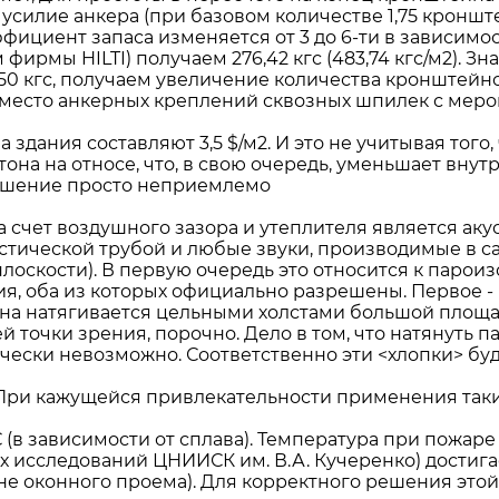
лие анкера (при базовом количестве 1,75 кронштейнов
ициент запаса изменяется от 3 до 6-ти в зависимос
фирмы HILTI) получаем 276,42 кгс (483,74 кгс/м2). З
 кгс, получаем увеличение количества кронштейнов н
вместо анкерных креплений сквозных шпилек с ме
здания составляют 3,5 $/м2. И это не учитывая тог
тона на относе, что, в свою очередь, уменьшает в
решение просто неприемлемо
 счет воздушного зазора и утеплителя является аку
кустической трубой и любые звуки, производимые в с
плоскости). В первую очередь это относится к парои
, оба из которых официально разрешены. Первое - 
ана натягивается цельными холстами большой площ
й точки зрения, порочно. Дело в том, что натянуть
ически невозможно. Соответственно эти <хлопки> б
При кажущейся привлекательности применения таки
(в зависимости от сплава). Температура при пожаре
исследований ЦНИИСК им. В.А. Кучеренко) достигае
оне оконного проема). Для корректного решения э