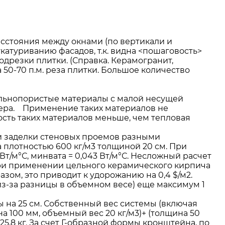
сстояния между окнами (по вертикали и
катуриванию фасадов, т.к. видна <пошаговость>
одрезки плитки. (Справка. Керамогранит,
 50-70 п.м. реза плитки. Большое количество
ильнопористые материалы с малой несущей
кера. Применение таких материалов не
ость таких материалов меньше, чем тепловая
и заделки стеновых проемов разными
 плотностью 600 кг/м3 толщиной 20 см. При
6 Вт/м°С, минвата = 0,043 Вт/м°С. Несложный расчет
при применении цельного керамического кирпича
азом, это приводит к удорожанию на 0,4 $/м2.
из-за разницы в объемном весе) еще максимум 1
на 25 см. Собственный вес системы (включая
 100 мм, объемный вес 20 кг/м3)+ (толщина 50
25,8 кг. За счет Г-образной формы кронштейна, по