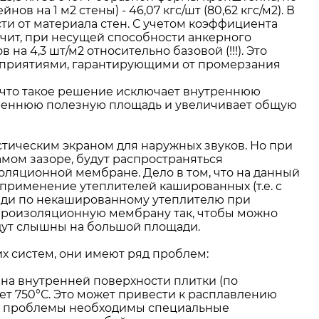
 на 1 м2 стены) - 46,07 кгс/шт (80,62 кгс/м2). В
ти от материала стен. С учетом коэффициента
начит, при несущей способности анкерного
а 4,3 шт/м2 относительно базовой (!!!). Это
роприятиями, гарантирующими от промерзания
о, что такое решение исключает внутреннюю
нутреннюю полезную площадь и увеличивает общую
стическим экраном для наружных звуков. Но при
амом зазоре, будут распространяться
золяционной мембране. Дело в том, что на данный
применение утеплителей кашированных (т.е. с
ади по некашированному утеплителю при
 пароизоляционную мембрану так, чтобы можно
удут слышны на большой площади.
х систем, они имеют ряд проблем:
 на внутренней поверхности плитки (по
т 750°С. Это может привести к расплавлению
той проблемы необходимы специальные