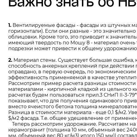
Важно знать об Н
1.
Вентилируемые фасады - фасады из штучных ма
горизонтали). Если они разные - это значительно
облицовки. Кроме того, это приводит к значител
имеющий твердость по Мошу 8 - материал очень тв
подрезки может привести к общему удорожанию 
2.
Материал стены. Существует большая ошибка, 
способность анкерных креплений при действии 
оправдано, в первую очередь, по экономическим
эффективность применяемой в качестве утеплит
Рассмотрим пример расчета разницы стоимости
материалами - кирпичной кладкой из цельного ки
расчетах будем пользоваться прил.3 СНиП II-3-79* 
показывает, что для получения одинакового пр
вместо ячеистого бетона толщина минераловатного
Разница в стоимости материала - еще 0,1 $/м2. 
$/м2 фасада. Т.е. общее удешевление от применен
Теперь рассмотрим удорожание. Рассчитаем на 
керамогранит (толщина 10 мм, объемный вес 2400
мм, объемный вес 80 кг/м3) итого 150 мм)) состав