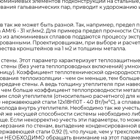
люминиевых элементов подконструкции на стальные
зования гальванических пар, приводит к удорожанию
так же может быть разной. Так, например, предел п
 АМг6 - 31 кг/мм2. Для примера предел прочности Ста
 что из алюминиевых сплавов поддаются процессу экс
рованными. Проектировщикам, при выборе и расчет
чества кронштейнов на 1 м2 и толщины металла.
ены. Этот параметр характеризует теплозащитные с
стены (без учета теплопроводных включений) умн
иницу). Коэффициент теплотехнической однороднос
ования теплоизоляции - чем он меньше, тем больше
редаче стены. А ведь толщину утеплителя при нав
, чем больше коэффициент теплопроводности металл
дим слой утеплителя (относительно расчетного) для
жавеющей стали 12х18Н10Т - 40 Вт/(м°С), а сплава АД-
да внутрь утеплителя. Необходимо так же учесть,
 той же несущей способности системы необходимо ли
ще. Если некорректно учесть эти параметры, то мож
омерзания по стенам, выпадение конденсированной вл
ржавеющей стали 0,92 (!), что лучше, чем у трехсл
ам НЕОБХОДИМО обращать внимание на этот параме