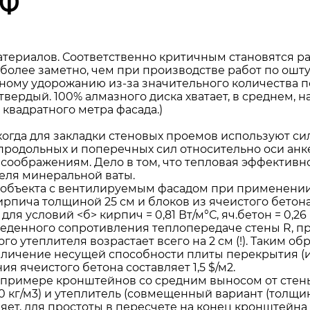
ВФ
териалов. Соответственно критичным становятся ра
 более заметно, чем при производстве работ по ошту
ьному удорожанию из-за значительного количества п
ердый. 100% алмазного диска хватает, в среднем, на
квадратного метра фасада.)
когда для закладки стеновых проемов используют с
продольных и поперечных сил относительно оси ан
 соображениям. Дело в том, что тепловая эффективн
еля минеральной ваты.
 объекта с вентилируемым фасадом при применени
рпича толщиной 25 см и блоков из ячеистого бетона
для условий <б> кирпич = 0,81 Вт/м°С, яч.бетон = 0,2
иведенного сопротивления теплопередаче стены R, 
 утеплителя возрастает всего на 2 см (!). Таким обр
Увеличение несущей способности плиты перекрытия (
ия ячеистого бетона составляет 1,5 $/м2.
примере кронштейнов со средним выносом от стены 
 кг/м3) и утеплитель (совмещенный вариант (толщина
ляет, для простоты в пересчете на конец кронштейна 