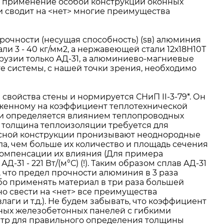
, применение особой конструкции оконных
 и сводит на <нет> многие преимущества
рочности (несущая способность) (sв) алюминия
ли 3 - 40 кг/мм2, а нержавеющей стали 12х18Н10Т
трузии только АД-31, а алюминиево-магниевые
е системы, с нашей точки зрения, необходимо
войства стены и нормируется СНиП II-3-79*. Он
оженному на коэффициент теплотехнической
ти определяется влиянием теплопроводных
 толщина теплоизоляции требуется для
есной конструкции пронизывают неоднородные
а, чем больше их количество и площадь сечения
 компенсации их влияния (Для примера
31 - 221 Вт/(м°С) (!). Таким образом сплав АД-31
 что предел прочности алюминия в 3 раза
бо применять материал в три раза большей
но свести на <нет> все преимущества
аги и т.д.). Не будем забывать, что коэффициент
ойных железобетонных панелей с гибкими
тр для правильного определения толщины